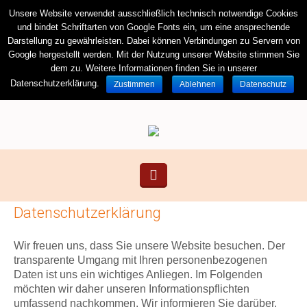
Unsere Website verwendet ausschließlich technisch notwendige Cookies
und bindet Schriftarten von Google Fonts ein, um eine ansprechende
Darstellung zu gewährleisten. Dabei können Verbindungen zu Servern von
Sea
Google hergestellt werden. Mit der Nutzung unserer Website stimmen Sie
dem zu. Weitere Informationen finden Sie in unserer
Datenschutzerklärung.
Zustimmen
Ablehnen
Datenschutz
Kontakt
Karriere
Datenschutzerklärung
Wir freuen uns, dass Sie unsere Website besuchen. Der
transparente Umgang mit Ihren personenbezogenen
Daten ist uns ein wichtiges Anliegen. Im Folgenden
möchten wir daher unseren Informationspflichten
umfassend nachkommen. Wir informieren Sie darüber,